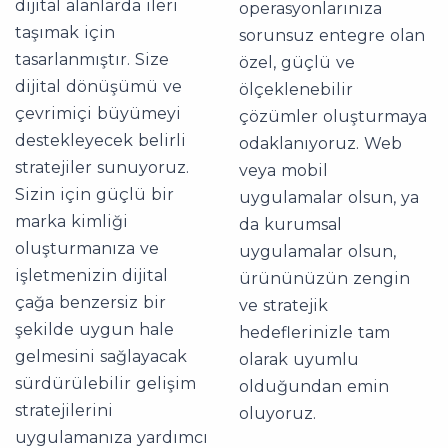
dijital alanlarda ileri
operasyonlarınıza
taşımak için
sorunsuz entegre olan
tasarlanmıştır. Size
özel, güçlü ve
dijital dönüşümü ve
ölçeklenebilir
çevrimiçi büyümeyi
çözümler oluşturmaya
destekleyecek belirli
odaklanıyoruz. Web
stratejiler sunuyoruz.
veya mobil
Sizin için güçlü bir
uygulamalar olsun, ya
marka kimliği
da kurumsal
oluşturmanıza ve
uygulamalar olsun,
işletmenizin dijital
ürününüzün zengin
çağa benzersiz bir
ve stratejik
şekilde uygun hale
hedeflerinizle tam
gelmesini sağlayacak
olarak uyumlu
sürdürülebilir gelişim
olduğundan emin
stratejilerini
oluyoruz.
uygulamanıza yardımcı