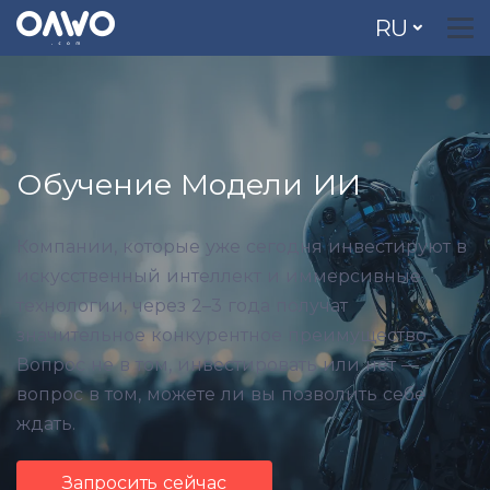
RU
Обучение Модели ИИ
Компании, которые уже сегодня инвестируют в
искусственный интеллект и иммерсивные
технологии, через 2–3 года получат
значительное конкурентное преимущество.
Вопрос не в том, инвестировать или нет —
вопрос в том, можете ли вы позволить себе
ждать.
Запросить сейчас