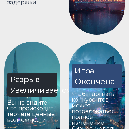
задержки.
Игра
Разрыв
Окончена
Увеличивается
Чтобы догнать
конкурентов,
Вы не видите,
может
что происходит,
потребоваться
теряете ценные
полное
возможности
изменение
бизнес-модели